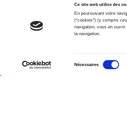
Ce site web utilise des co
En poursuivant votre naviga
(“cookies”) (y compris ceu
navigation, vous en ouvrir 
la navigation.
Sélection
DESCUBRA MAIS
Nécessaires
du
consentement
A SADE Portugal foi fundada há 20 anos par
a projetos específicos de técnicas sem abertu
clientes industriais.