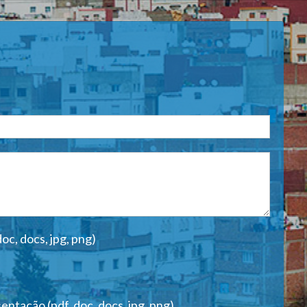
oc, docs, jpg, png)
ntação (pdf, doc, docs, jpg, png)