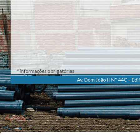
* informações obrigatórias
Av. Dom João II Nº 44C – Edi