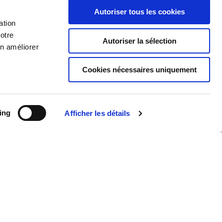
Autoriser tous les cookies
ation
otre
Autoriser la sélection
en améliorer
Cookies nécessaires uniquement
ing
Afficher les détails
 em perspectiva, uma obra em curso, uma obra a realizar
ia, uma preocupação técnica, um pedido de apoio, uma
e de aconselhamento, um pedido de informação ou uma
 melhoria… Clique aqui e será rapidamente contactado !