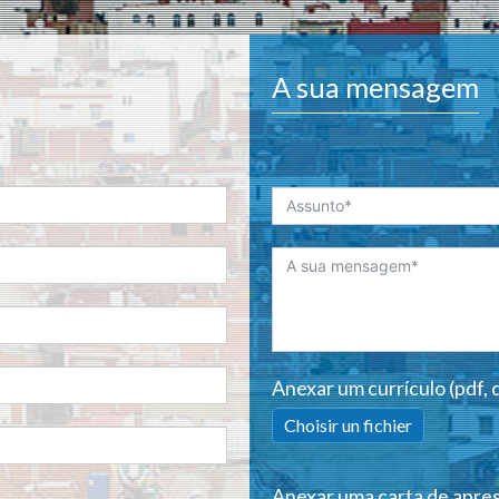
A sua mensagem
Anexar um currículo (pdf, d
Choisir un fichier
Anexar uma carta de aprese