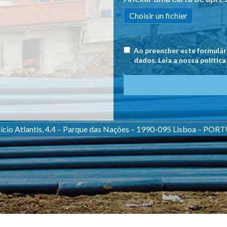
Choisir un fichier
Ao preencher este formulári
dados.
Leia a nossa polític
fício Atlantis, 4.4 – Parque das Nações – 1990-095 Lisboa – PO