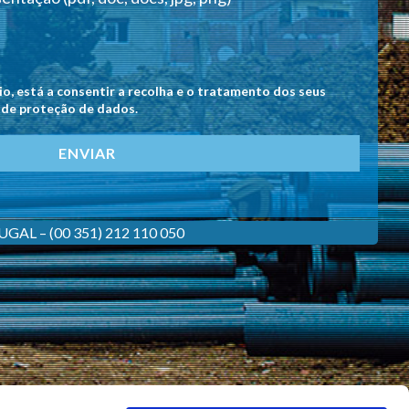
o, está a consentir a recolha e o tratamento dos seus
a de proteção de dados.
ENVIAR
RTUGAL – (00 351) 212 110 050