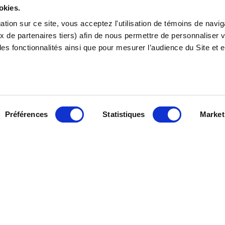
okies.
tion sur ce site, vous acceptez l'utilisation de témoins de navig
x de partenaires tiers) afin de nous permettre de personnaliser v
les fonctionnalités ainsi que pour mesurer l’audience du Site et 
CONTACTO
Préférences
Statistiques
Market
a numa primeira fase, responder
Um projecto
ra de vala, solicitados por
com urgênc
necessidad
sugestão de